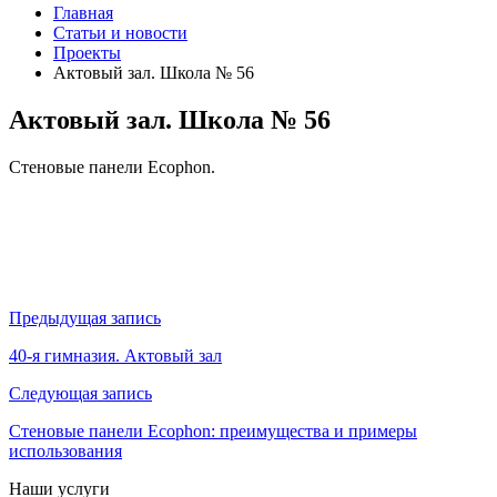
Главная
Статьи и новости
Проекты
Актовый зал. Школа № 56
Актовый зал. Школа № 56
Стеновые панели Ecophon.
Навигация
Предыдущая запись
по
40-я гимназия. Актовый зал
записям
Следующая запись
Стеновые панели Ecophon: преимущества и примеры
использования
Наши услуги