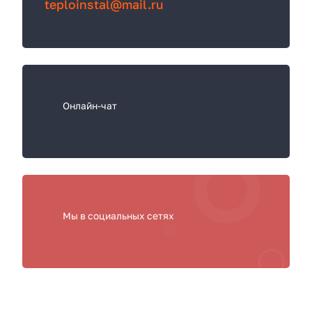
teploinstal@mail.ru
я
Онлайн-чат
Мы в социальных сетях