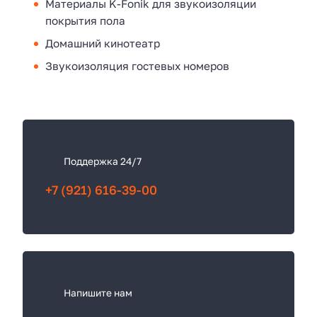
Материалы K-Fonik для звукоизоляции
покрытия пола
Домашний кинотеатр
Звукоизоляция гостевых номеров
К
а
к
Поддержка 24/7
с
+7 (921) 616-39-00
в
я
з
а
т
ь
Напишите нам
с