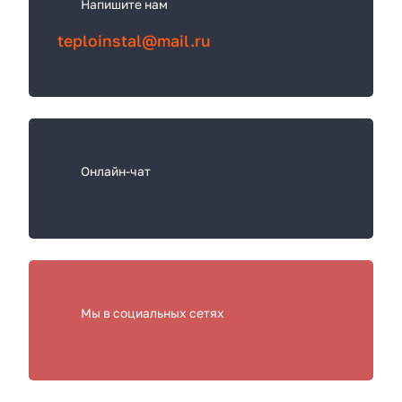
Напишите нам
с
teploinstal@mail.ru
я
Онлайн-чат
Мы в социальных сетях