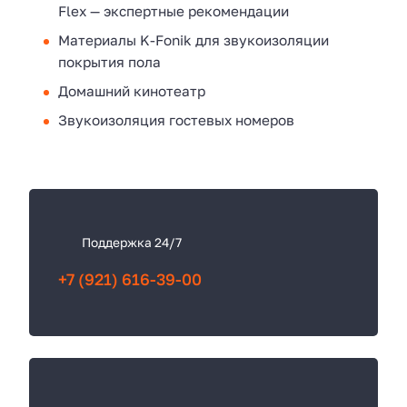
Flex — экспертные рекомендации
Материалы K-Fonik для звукоизоляции
покрытия пола
Домашний кинотеатр
Звукоизоляция гостевых номеров
К
а
к
Поддержка 24/7
с
+7 (921) 616-39-00
в
я
з
а
т
ь