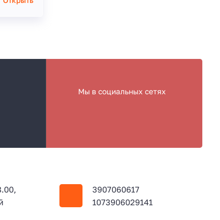
Открыть
Мы в социальных сетях
8.00,
3907060617
й
1073906029141