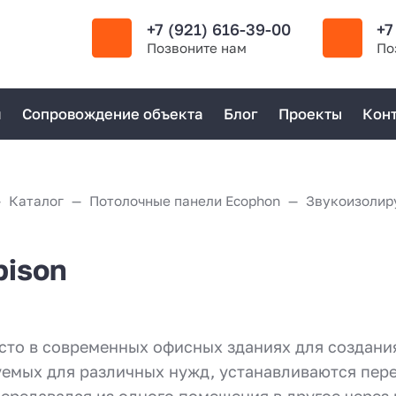
+7 (921) 616-39-00
+7
Позвоните нам
По
я
Сопровождение объекта
Блог
Проекты
Кон
Каталог
Потолочные панели Ecophon
Звукоизолир
ison
сто в современных офисных зданиях для создан
емых для различных нужд, устанавливаются пере
передавался из одного помещения в другое чере