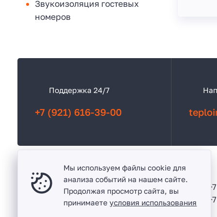
Звукоизоляция гостевых
номеров
К
а
Поддержка 24/7
Нап
к
с
+7 (921) 616-39-00
teplo
в
я
з
а
Мы используем файлы cookie для
т
анализа событий на нашем сайте.
Калининград
ь
+7
Продолжая просмотр сайта, вы
ул. Гайдара, 173-179, оф 5
с
+7
принимаете
условия использования
я